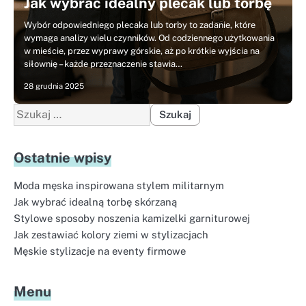
Jak wybrać idealny plecak lub torbę
Wybór odpowiedniego plecaka lub torby to zadanie, które
wymaga analizy wielu czynników. Od codziennego użytkowania
w mieście, przez wyprawy górskie, aż po krótkie wyjścia na
siłownię – każde przeznaczenie stawia…
28 grudnia 2025
Szukaj:
Ostatnie wpisy
Moda męska inspirowana stylem militarnym
Jak wybrać idealną torbę skórzaną
Stylowe sposoby noszenia kamizelki garniturowej
Jak zestawiać kolory ziemi w stylizacjach
Męskie stylizacje na eventy firmowe
Menu