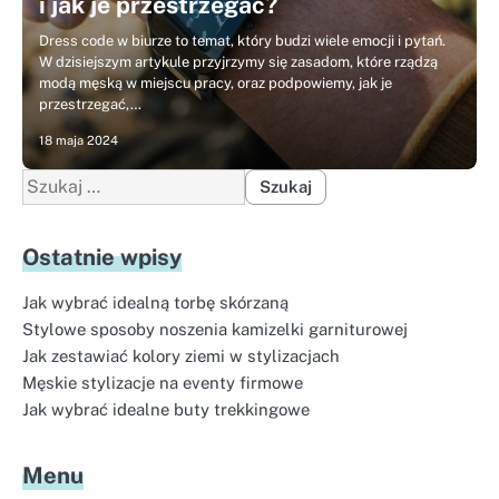
i jak je przestrzegać?
Dress code w biurze to temat, który budzi wiele emocji i pytań.
W dzisiejszym artykule przyjrzymy się zasadom, które rządzą
modą męską w miejscu pracy, oraz podpowiemy, jak je
przestrzegać,…
18 maja 2024
Szukaj:
Ostatnie wpisy
Jak wybrać idealną torbę skórzaną
Stylowe sposoby noszenia kamizelki garniturowej
Jak zestawiać kolory ziemi w stylizacjach
Męskie stylizacje na eventy firmowe
Jak wybrać idealne buty trekkingowe
Menu