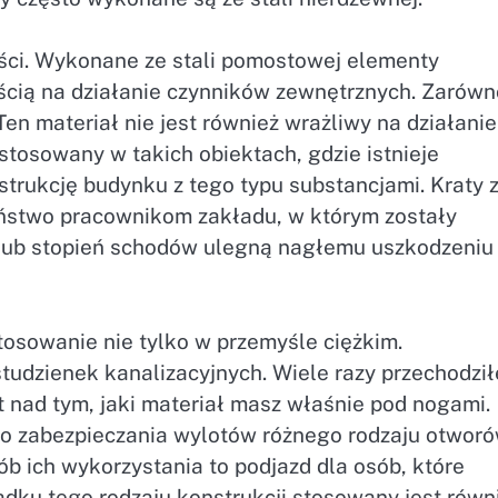
yści. Wykonane ze stali pomostowej elementy
ścią na działanie czynników zewnętrznych. Zarówn
Ten materiał nie jest również wrażliwy na działanie
 stosowany w takich obiektach, gdzie istnieje
rukcję budynku z tego typu substancjami. Kraty 
eństwo pracownikom zakładu, w którym zostały
 lub stopień schodów ulegną nagłemu uszkodzeniu 
stosowanie nie tylko w przemyśle ciężkim.
tudzienek kanalizacyjnych. Wiele razy przechodził
 nad tym, jaki materiał masz właśnie pod nogami.
 do zabezpieczania wylotów różnego rodzaju otwor
b ich wykorzystania to podjazd dla osób, które
adku tego rodzaju konstrukcji stosowany jest równ