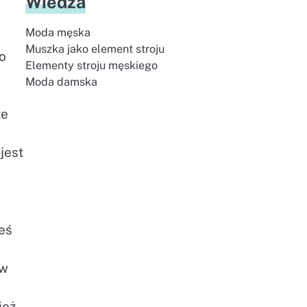
Wiedza
Moda męska
Muszka jako element stroju
o
Elementy stroju męskiego
Moda damska
ze
jest
eś
ów
ież