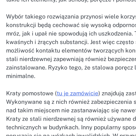
Wybór takiego rozwiązania przynosi wiele korz
konstrukcji będą cechować się wysoką odporno
mróz, jak i upał nie spowodują ich uszkodzenia. 
kwaśnych i żrących substancji. Jest więc często
możliwość kontaktu elementów tworzących konst
stali nierdzewnej zapewniają również bezpiecz
zainstalowane. Ryzyko tego, że stalowa poręcz
minimalne.
Kraty pomostowe (
tu je zamówicie
) znajdują za
Wykonywane są z nich również zabezpieczenia s
nad takim miejscem nie zastanawiając się nawet
Kraty ze stali nierdzewnej są również używane
technicznych w budynkach. Inny popularny sposó
poruszają się na wózkach inwalidzkich. W przyp