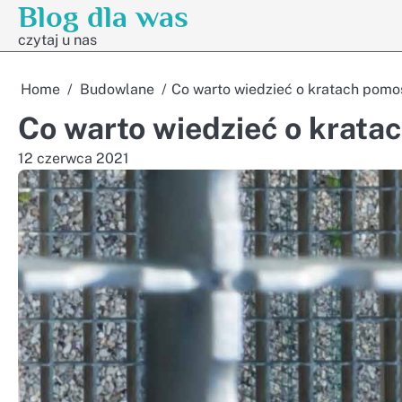
Blog dla was
Skip
to
czytaj u nas
content
Home
Budowlane
Co warto wiedzieć o kratach pom
Co warto wiedzieć o krat
12 czerwca 2021