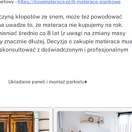
netowy –
https://ilovematerace.pl/6-materace-piankowe
zyczyną kłopotów ze snem, może też powodować
a uwadze to, że materaca nie kupujemy na rok.
eniać średnio co 8 lat (z uwagi na zmiany masy
y znacznie dłużej. Decyzja o zakupie materaca mus
j skonsultować z doświadczonym i profesjonalnym
Układanie paneli i montaż parkietu