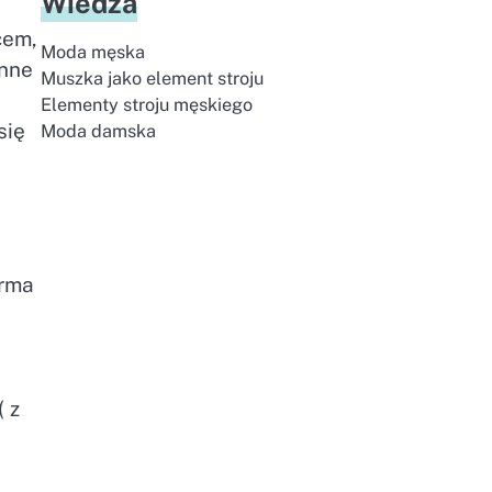
Wiedza
cem,
Moda męska
enne
Muszka jako element stroju
Elementy stroju męskiego
się
Moda damska
irma
( z