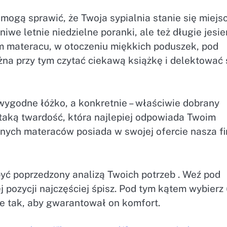
mogą sprawić, że Twoja sypialnia stanie się miejs
iwe letnie niedzielne poranki, ale też długie jesi
m materacu, w otoczeniu miękkich poduszek, pod
na przy tym czytać ciekawą książkę i delektować 
ygodne łóżko, a konkretnie – właściwie dobrany
taką twardość, która najlepiej odpowiada Twoim
nych materaców posiada w swojej ofercie nasza f
ć poprzedzony analizą Twoich potrzeb . Weź pod
 pozycji najczęściej śpisz. Pod tym kątem wybierz 
e tak, aby gwarantował on komfort.