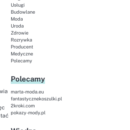
Usługi
Budowlane
Moda
Uroda
Zdrowie
Rozrywka
Producent
Medyczne
Polecamy
Polecamy
wia
marta-moda.eu
fantastycznekoszulki.pl
2kroki.com
ęc
pokazy-mody.pl
stać