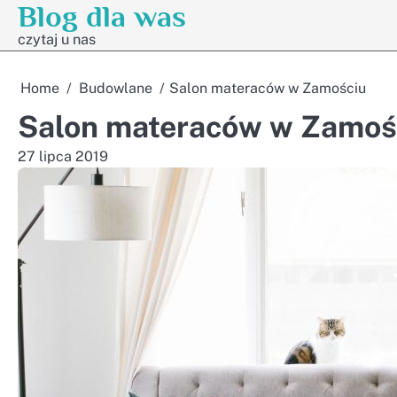
Blog dla was
Skip
to
czytaj u nas
content
Home
Budowlane
Salon materaców w Zamościu
Salon materaców w Zamoś
27 lipca 2019