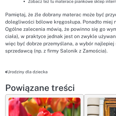
Zobacz też tu materace piankowe sklep inter
Pamiętaj, że źle dobrany materac może być pr
dolegliwości bólowe kręgosłupa. Ponadto miej n
Ogólne zalecenia mówią, że powinno się go wymi
ciała), w praktyce jednak jest on zwykle używan
więc być dobrze przemyślana, a wybór najlepie
sprzedawcą (np. z firmy Salonik z Zamościa).
Urodziny dla dziecka
Nawigacja
wpisu
Powiązane treści