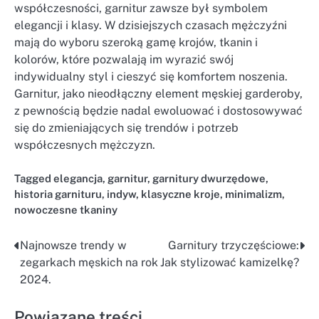
współczesności, garnitur zawsze był symbolem
elegancji i klasy. W dzisiejszych czasach mężczyźni
mają do wyboru szeroką gamę krojów, tkanin i
kolorów, które pozwalają im wyrazić swój
indywidualny styl i cieszyć się komfortem noszenia.
Garnitur, jako nieodłączny element męskiej garderoby,
z pewnością będzie nadal ewoluować i dostosowywać
się do zmieniających się trendów i potrzeb
współczesnych mężczyzn.
Tagged
elegancja
,
garnitur
,
garnitury dwurzędowe
,
historia garnituru
,
indyw
,
klasyczne kroje
,
minimalizm
,
nowoczesne tkaniny
Najnowsze trendy w
Garnitury trzyczęściowe:
Nawigacja
zegarkach męskich na rok
Jak stylizować kamizelkę?
wpisu
2024.
Powiązane treści