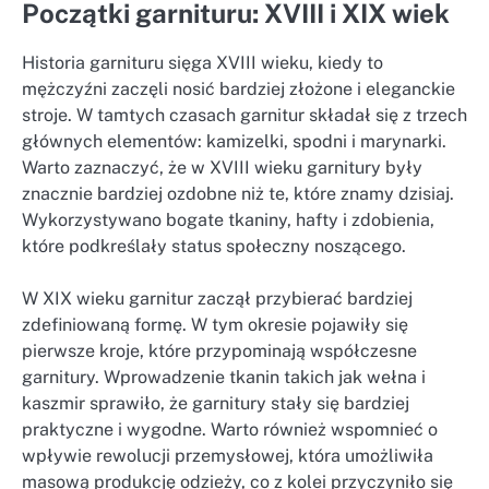
Początki garnituru: XVIII i XIX wiek
Historia garnituru sięga XVIII wieku, kiedy to
mężczyźni zaczęli nosić bardziej złożone i eleganckie
stroje. W tamtych czasach garnitur składał się z trzech
głównych elementów: kamizelki, spodni i marynarki.
Warto zaznaczyć, że w XVIII wieku garnitury były
znacznie bardziej ozdobne niż te, które znamy dzisiaj.
Wykorzystywano bogate tkaniny, hafty i zdobienia,
które podkreślały status społeczny noszącego.
W XIX wieku garnitur zaczął przybierać bardziej
zdefiniowaną formę. W tym okresie pojawiły się
pierwsze kroje, które przypominają współczesne
garnitury. Wprowadzenie tkanin takich jak wełna i
kaszmir sprawiło, że garnitury stały się bardziej
praktyczne i wygodne. Warto również wspomnieć o
wpływie rewolucji przemysłowej, która umożliwiła
masową produkcję odzieży, co z kolei przyczyniło się