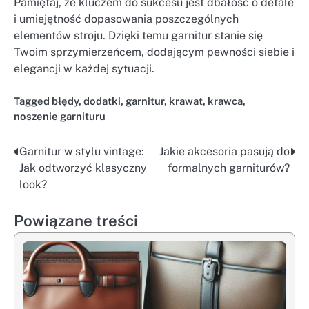
Pamiętaj, że kluczem do sukcesu jest dbałość o detale
i umiejętność dopasowania poszczególnych
elementów stroju. Dzięki temu garnitur stanie się
Twoim sprzymierzeńcem, dodającym pewności siebie i
elegancji w każdej sytuacji.
Tagged
błędy
,
dodatki
,
garnitur
,
krawat
,
krawca
,
noszenie garnituru
Garnitur w stylu vintage:
Jakie akcesoria pasują do
Nawigacja
Jak odtworzyć klasyczny
formalnych garniturów?
wpisu
look?
Powiązane treści