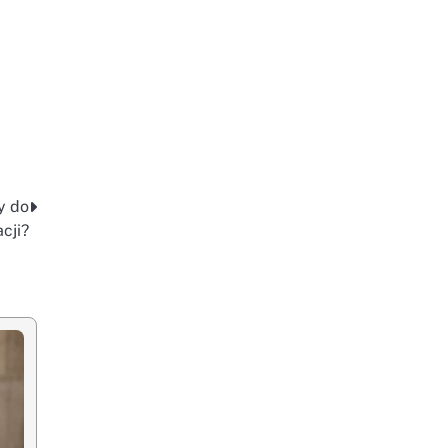
y do
acji?