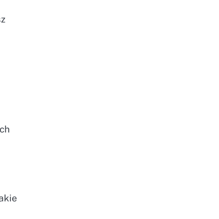
sz
ich
akie