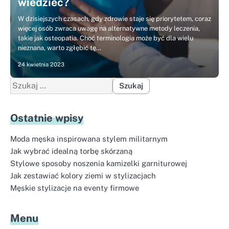
wiedzieć?
W dzisiejszych czasach, gdy zdrowie staje się priorytetem, coraz
więcej osób zwraca uwagę na alternatywne metody leczenia,
takie jak osteopatia. Choć terminologia może być dla wielu
nieznana, warto zgłębić tę…
24 kwietnia 2023
Szukaj:
Ostatnie wpisy
Moda męska inspirowana stylem militarnym
Jak wybrać idealną torbę skórzaną
Stylowe sposoby noszenia kamizelki garniturowej
Jak zestawiać kolory ziemi w stylizacjach
Męskie stylizacje na eventy firmowe
Menu