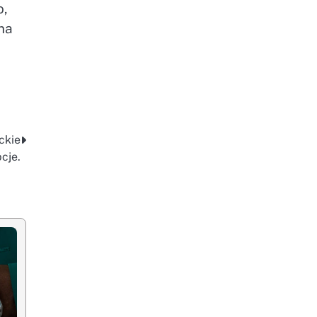
o,
na
ckie
cje.