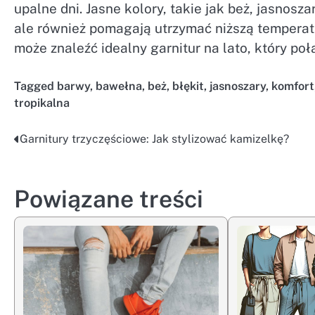
upalne dni. Jasne kolory, takie jak beż, jasnosza
ale również pomagają utrzymać niższą temperat
może znaleźć idealny garnitur na lato, który po
Tagged
barwy
,
bawełna
,
beż
,
błękit
,
jasnoszary
,
komfort
tropikalna
Garnitury trzyczęściowe: Jak stylizować kamizelkę?
Nawigacja
wpisu
Powiązane treści