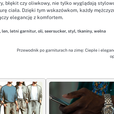
ry, błękit czy oliwkowy, nie tylko wyglądają stylow
urę ciała. Dzięki tym wskazówkom, każdy mężczyz
łączy elegancję z komfortem.
,
len
,
letni garnitur
,
oli
,
seersucker
,
styl
,
tkaniny
,
wełna
Przewodnik po garniturach na zimę: Ciepłe i elegan
op