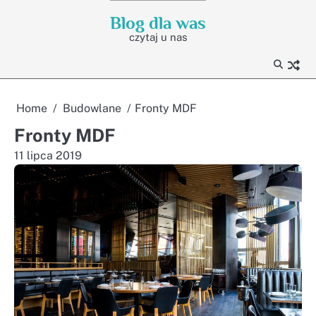
Skip
Blog dla was
to
czytaj u nas
content
Home
Budowlane
Fronty MDF
Fronty MDF
11 lipca 2019